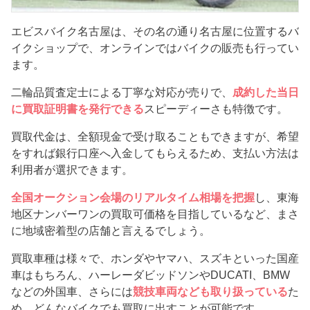
エビスバイク名古屋は、その名の通り名古屋に位置するバ
イクショップで、オンラインではバイクの販売も行ってい
ます。
二輪品質査定士による丁寧な対応が売りで、
成約した当日
に買取証明書を発行できる
スピーディーさも特徴です。
買取代金は、全額現金で受け取ることもできますが、希望
をすれば銀行口座へ入金してもらえるため、支払い方法は
利用者が選択できます。
全国オークション会場のリアルタイム相場を把握
し、東海
地区ナンバーワンの買取可価格を目指しているなど、まさ
に地域密着型の店舗と言えるでしょう。
買取車種は様々で、ホンダやヤマハ、スズキといった国産
車はもちろん、ハーレーダビッドソンやDUCATI、BMW
などの外国車、さらには
競技車両なども取り扱っている
た
め、どんなバイクでも買取に出すことが可能です。